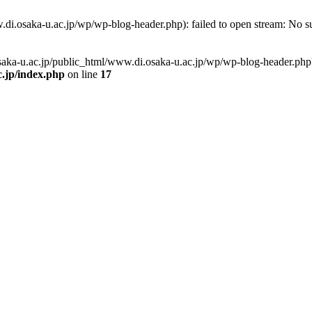
di.osaka-u.ac.jp/wp/wp-blog-header.php): failed to open stream: No suc
saka-u.ac.jp/public_html/www.di.osaka-u.ac.jp/wp/wp-blog-header.php' (
.jp/index.php
on line
17