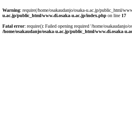
Warning
: require(/home/osakaudanjo/osaka-u.ac.jp/public_html/www.
u.ac.jp/public_html/www.di.osaka-u.ac.jp/index.php
on line
17
Fatal error
: require(): Failed opening required '/home/osakaudanjo/o
/home/osakaudanjo/osaka-u.ac.jp/public_html/www.di.osaka-u.ac