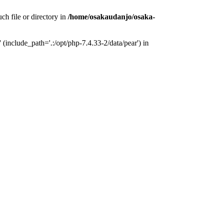
h file or directory in
/home/osakaudanjo/osaka-
include_path='.:/opt/php-7.4.33-2/data/pear') in