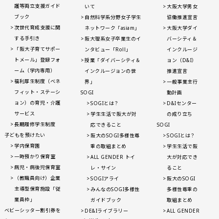
護等両立支援ガイド
いて
大阪大学男女
ブック
自然科学系分野女子学生
協働推進宣言
次世代育成支援に関
ネットワーク「asiam」
大阪大学ダイ
する手引き
阪大理系女子卒業生のイ
バーシティ＆
「阪大子育てサポー
ンタビュー「Roll」
インクルージ
トメール」登録フォ
授業「ダイバーシティ＆
ョン（D&I）
ーム（学内専用）
インクルージョンの世
推進宣言
福利厚生制度（ベネ
界」
一般事業主行
フィット・ステーシ
SOGI
動計画
ョン）の育児・介護
SOGIとは？
D&Iセンター
サービス
学生生活で阪大が対
の成り立ち
長期履修学生制度
応できること
SOGI
子どもを預けたい
阪大のSOGI多様性尊
SOGIとは？
学内保育園
重の取組まとめ
学生生活で阪
一時預かり保育室
ALL GENDER トイ
大が対応でき
病児・病後児保育室
レ・サイン
ること
（教職員向け）企業
SOGIアライ
阪大のSOGI
主導型保育施設「従
みんなのSOGI多様性
多様性尊重の
業員枠」
ガイドブック
取組まとめ
ベビーシッター割引券を
DE&Iライブラリー
ALL GENDER