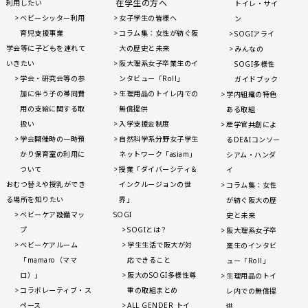
在学生の方へ
利用したい
トイレ・サイ
ベビーシッター利用
女子学生の皆様へ
ン
育児支援事業
コラム集：女性が紡ぐ阪
SOGIアライ
学会等に子どもを連れて
大の歴史と未来
みんなの
いきたい
阪大理系女子卒業生のイ
SOGI多様性
学会・研究会等の参
ンタビュー「Roll」
ガイドブック
加に伴う子の帯同費
生理用品のトイレ内での
学内組織の特色
用の支給に関する取
無償提供
ある取組
扱い
入学支援金制度
産学官共創によ
学会開催時の一時預
自然科学系分野女子学生
るDE&Iコンソー
かり保育室の利用に
ネットワーク「asiam」
シアム・ハンダ
ついて
授業「ダイバーシティ＆
イ
おむつ替えや授乳ができ
インクルージョンの世
コラム集：女性
る場所を知りたい
界」
が紡ぐ阪大の歴
ベビーケア設備マッ
SOGI
史と未来
プ
SOGIとは？
阪大理系女子卒
ベビーケアルーム
学生生活で阪大が対
業生のインタビ
「mamaro（ママ
応できること
ュー「Roll」
ロ）」
阪大のSOGI多様性尊
生理用品のトイ
コラボレーティブ・ス
重の取組まとめ
レ内での無償提
ペース
ALL GENDER トイ
供