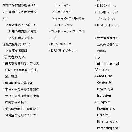
学内で妊婦健診を受けた
レ・サイン
DE&Iスペース
い・電動さく乳器を借り
SOGIアライ
コラボレーティ
たい
みんなのSOGI多様性
ブ・スペース
妊婦健診・サポート
ガイドブック
DE&Iライブラリ
外来予約支援／電動
コラボレーティブ・スペ
ー
さく乳器レンタル
ース
女性活躍推進の
介護支援を受けたい
DE＆Iスペース
ためのご寄付の
介護支援情報
DE&Iライブラリー
お願い
研究者の方へ
For
International
研究支援員制度／プラス
Visitors
ONE（短期教育研究支
About the
援）制度
Center for
研究助成等公募情報
Diversity &
学会・研究会等の参加に
Inclusion
伴う子の帯同費用の支給
Support
に関する取扱い
Programs to
学会開催時の一時預かり
Help You
保育室の利用について
Balance Work,
Parenting and