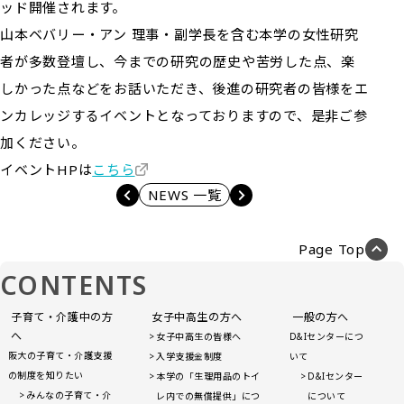
ッド開催されます。
山本ベバリー・アン 理事・副学長を含む本学の女性研究
者が多数登壇し、今までの研究の歴史や苦労した点、楽
しかった点などをお話いただき、後進の研究者の皆様をエ
ンカレッジするイベントとなっておりますので、是非ご参
加ください。
イベントHPは
こちら
NEWS 一覧
Page Top
CONTENTS
子育て・介護中の方
女子中高生の方へ
一般の方へ
へ
女子中高生の皆様へ
D&Iセンターにつ
阪大の子育て・介護支援
入学支援金制度
いて
の制度を知りたい
本学の「生理用品のトイ
D&Iセンター
みんなの子育て・介
レ内での無償提供」につ
について