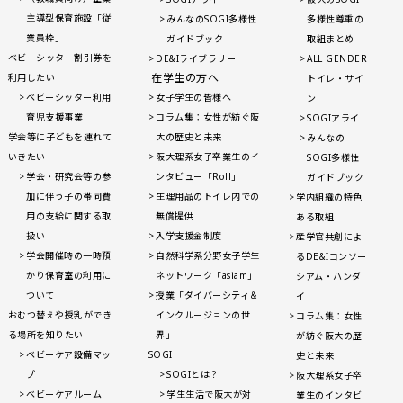
主導型保育施設「従
みんなのSOGI多様性
多様性尊重の
業員枠」
ガイドブック
取組まとめ
ベビーシッター割引券を
DE&Iライブラリー
ALL GENDER
在学生の方へ
利用したい
トイレ・サイ
ベビーシッター利用
女子学生の皆様へ
ン
育児支援事業
コラム集：女性が紡ぐ阪
SOGIアライ
学会等に子どもを連れて
大の歴史と未来
みんなの
いきたい
阪大理系女子卒業生のイ
SOGI多様性
学会・研究会等の参
ンタビュー「Roll」
ガイドブック
加に伴う子の帯同費
生理用品のトイレ内での
学内組織の特色
用の支給に関する取
無償提供
ある取組
扱い
入学支援金制度
産学官共創によ
学会開催時の一時預
自然科学系分野女子学生
るDE&Iコンソー
かり保育室の利用に
ネットワーク「asiam」
シアム・ハンダ
ついて
授業「ダイバーシティ＆
イ
おむつ替えや授乳ができ
インクルージョンの世
コラム集：女性
る場所を知りたい
界」
が紡ぐ阪大の歴
ベビーケア設備マッ
SOGI
史と未来
プ
SOGIとは？
阪大理系女子卒
ベビーケアルーム
学生生活で阪大が対
業生のインタビ