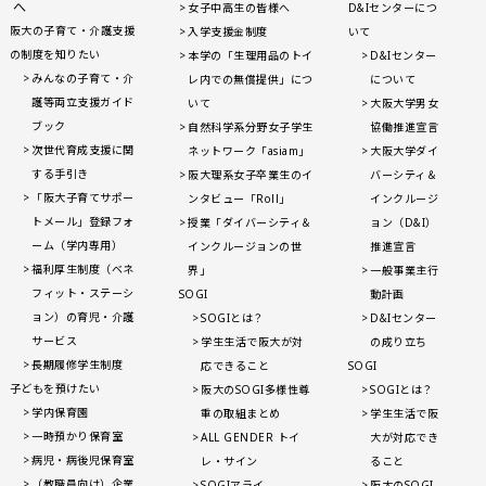
へ
女子中高生の皆様へ
D&Iセンターにつ
阪大の子育て・介護支援
入学支援金制度
いて
の制度を知りたい
本学の「生理用品のトイ
D&Iセンター
みんなの子育て・介
レ内での無償提供」につ
について
護等両立支援ガイド
いて
大阪大学男女
ブック
自然科学系分野女子学生
協働推進宣言
次世代育成支援に関
ネットワーク「asiam」
大阪大学ダイ
する手引き
阪大理系女子卒業生のイ
バーシティ＆
「阪大子育てサポー
ンタビュー「Roll」
インクルージ
トメール」登録フォ
授業「ダイバーシティ＆
ョン（D&I）
ーム（学内専用）
インクルージョンの世
推進宣言
福利厚生制度（ベネ
界」
一般事業主行
フィット・ステーシ
SOGI
動計画
ョン）の育児・介護
SOGIとは？
D&Iセンター
サービス
学生生活で阪大が対
の成り立ち
長期履修学生制度
応できること
SOGI
子どもを預けたい
阪大のSOGI多様性尊
SOGIとは？
学内保育園
重の取組まとめ
学生生活で阪
一時預かり保育室
ALL GENDER トイ
大が対応でき
病児・病後児保育室
レ・サイン
ること
（教職員向け）企業
SOGIアライ
阪大のSOGI