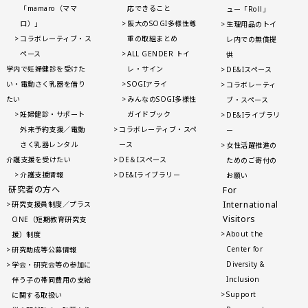
「mamaro（ママ
応できること
ュー「Roll」
ロ）」
阪大のSOGI多様性尊
生理用品のトイ
コラボレーティブ・ス
重の取組まとめ
レ内での無償提
ペース
ALL GENDER トイ
供
学内で妊婦健診を受けた
レ・サイン
DE&Iスペース
い・電動さく乳器を借り
SOGIアライ
コラボレーティ
たい
みんなのSOGI多様性
ブ・スペース
妊婦健診・サポート
ガイドブック
DE&Iライブラリ
外来予約支援／電動
コラボレーティブ・スペ
ー
さく乳器レンタル
ース
女性活躍推進の
介護支援を受けたい
DE＆Iスペース
ためのご寄付の
介護支援情報
DE&Iライブラリー
お願い
研究者の方へ
For
International
研究支援員制度／プラス
Visitors
ONE（短期教育研究支
About the
援）制度
Center for
研究助成等公募情報
Diversity &
学会・研究会等の参加に
Inclusion
伴う子の帯同費用の支給
Support
に関する取扱い