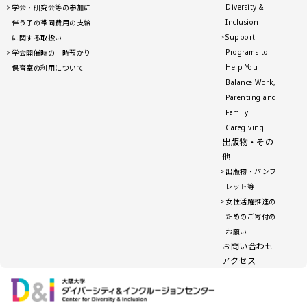
Diversity &
学会・研究会等の参加に
Inclusion
伴う子の帯同費用の支給
Support
に関する取扱い
Programs to
学会開催時の一時預かり
Help You
保育室の利用について
Balance Work,
Parenting and
Family
Caregiving
出版物・その
他
出版物・パンフ
レット等
女性活躍推進の
ためのご寄付の
お願い
お問い合わせ
アクセス