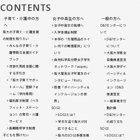
CONTENTS
子育て・介護中の方
女子中高生の方へ
一般の方へ
へ
女子中高生の皆様へ
D&Iセンターにつ
阪大の子育て・介護支援
入学支援金制度
いて
の制度を知りたい
本学の「生理用品のトイ
D&Iセンター
みんなの子育て・介
レ内での無償提供」につ
について
護等両立支援ガイド
いて
大阪大学男女
ブック
自然科学系分野女子学生
協働推進宣言
次世代育成支援に関
ネットワーク「asiam」
大阪大学ダイ
する手引き
阪大理系女子卒業生のイ
バーシティ＆
「阪大子育てサポー
ンタビュー「Roll」
インクルージ
トメール」登録フォ
授業「ダイバーシティ＆
ョン（D&I）
ーム（学内専用）
インクルージョンの世
推進宣言
福利厚生制度（ベネ
界」
一般事業主行
フィット・ステーシ
SOGI
動計画
ョン）の育児・介護
SOGIとは？
D&Iセンター
サービス
学生生活で阪大が対
の成り立ち
長期履修学生制度
応できること
SOGI
子どもを預けたい
阪大のSOGI多様性尊
SOGIとは？