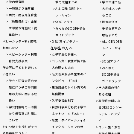
学内保育園
重の取組まとめ
学生生活で阪
一時預かり保育室
ALL GENDER トイ
大が対応でき
病児・病後児保育室
レ・サイン
ること
（教職員向け）企業
SOGIアライ
阪大のSOGI
主導型保育施設「従
みんなのSOGI多様性
多様性尊重の
業員枠」
ガイドブック
取組まとめ
ベビーシッター割引券を
DE&Iライブラリー
ALL GENDER
在学生の方へ
利用したい
トイレ・サイ
ベビーシッター利用
女子学生の皆様へ
ン
育児支援事業
コラム集：女性が紡ぐ阪
SOGIアライ
学会等に子どもを連れて
大の歴史と未来
みんなの
いきたい
阪大理系女子卒業生のイ
SOGI多様性
学会・研究会等の参
ンタビュー「Roll」
ガイドブック
加に伴う子の帯同費
生理用品のトイレ内での
学内組織の特色
用の支給に関する取
無償提供
ある取組
扱い
入学支援金制度
産学官共創によ
学会開催時の一時預
自然科学系分野女子学生
るDE&Iコンソー
かり保育室の利用に
ネットワーク「asiam」
シアム・ハンダ
ついて
授業「ダイバーシティ＆
イ
おむつ替えや授乳ができ
インクルージョンの世
コラム集：女性
る場所を知りたい
界」
が紡ぐ阪大の歴