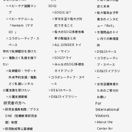
ベビーケア設備マッ
SOGI
史と未来
プ
SOGIとは？
阪大理系女子卒
ベビーケアルーム
学生生活で阪大が対
業生のインタビ
「mamaro（ママ
応できること
ュー「Roll」
ロ）」
阪大のSOGI多様性尊
生理用品のトイ
コラボレーティブ・ス
重の取組まとめ
レ内での無償提
ペース
ALL GENDER トイ
供
学内で妊婦健診を受けた
レ・サイン
DE&Iスペース
い・電動さく乳器を借り
SOGIアライ
コラボレーティ
たい
みんなのSOGI多様性
ブ・スペース
妊婦健診・サポート
ガイドブック
DE&Iライブラリ
外来予約支援／電動
コラボレーティブ・スペ
ー
さく乳器レンタル
ース
女性活躍推進の
介護支援を受けたい
DE＆Iスペース
ためのご寄付の
介護支援情報
DE&Iライブラリー
お願い
研究者の方へ
For
International
研究支援員制度／プラス
Visitors
ONE（短期教育研究支
About the
援）制度
Center for
研究助成等公募情報