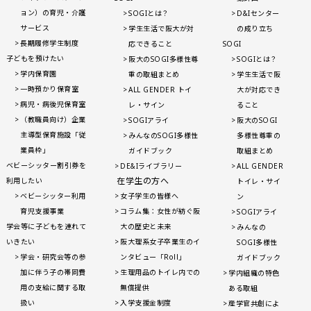
ョン）の育児・介護
SOGIとは？
D&Iセンター
サービス
学生生活で阪大が対
の成り立ち
長期履修学生制度
応できること
SOGI
子どもを預けたい
阪大のSOGI多様性尊
SOGIとは？
学内保育園
重の取組まとめ
学生生活で阪
一時預かり保育室
ALL GENDER トイ
大が対応でき
病児・病後児保育室
レ・サイン
ること
（教職員向け）企業
SOGIアライ
阪大のSOGI
主導型保育施設「従
みんなのSOGI多様性
多様性尊重の
業員枠」
ガイドブック
取組まとめ
ベビーシッター割引券を
DE&Iライブラリー
ALL GENDER
在学生の方へ
利用したい
トイレ・サイ
ベビーシッター利用
女子学生の皆様へ
ン
育児支援事業
コラム集：女性が紡ぐ阪
SOGIアライ
学会等に子どもを連れて
大の歴史と未来
みんなの
いきたい
阪大理系女子卒業生のイ
SOGI多様性
学会・研究会等の参
ンタビュー「Roll」
ガイドブック
加に伴う子の帯同費
生理用品のトイレ内での
学内組織の特色
用の支給に関する取
無償提供
ある取組
扱い
入学支援金制度
産学官共創によ