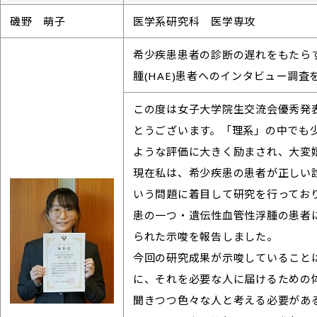
磯野 萌子
医学系研究科 医学専攻
希少疾患患者の診断の遅れをもたらす
腫(HAE)患者へのインタビュー調査
この度は女子大学院生交流会優秀発
とうございます。「理系」の中でも
ような評価に大きく励まされ、大変
現在私は、希少疾患の患者が正しい
いう問題に着目して研究を行ってお
患の一つ・遺伝性血管性浮腫の患者
られた示唆を報告しました。
今回の研究成果が示唆していること
に、それを必要な人に届けるための
聞きつつ色々な人と考える必要があ