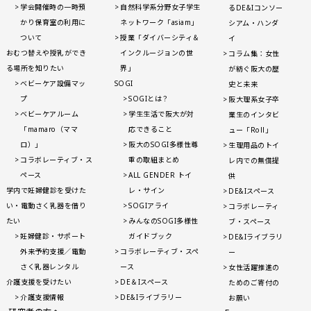
学会開催時の一時預
自然科学系分野女子学生
るDE&Iコンソー
かり保育室の利用に
ネットワーク「asiam」
シアム・ハンダ
ついて
授業「ダイバーシティ＆
イ
おむつ替えや授乳ができ
インクルージョンの世
コラム集：女性
る場所を知りたい
界」
が紡ぐ阪大の歴
ベビーケア設備マッ
SOGI
史と未来
プ
SOGIとは？
阪大理系女子卒
ベビーケアルーム
学生生活で阪大が対
業生のインタビ
「mamaro（ママ
応できること
ュー「Roll」
ロ）」
阪大のSOGI多様性尊
生理用品のトイ
コラボレーティブ・ス
重の取組まとめ
レ内での無償提
ペース
ALL GENDER トイ
供
学内で妊婦健診を受けた
レ・サイン
DE&Iスペース
い・電動さく乳器を借り
SOGIアライ
コラボレーティ
たい
みんなのSOGI多様性
ブ・スペース
妊婦健診・サポート
ガイドブック
DE&Iライブラリ
外来予約支援／電動
コラボレーティブ・スペ
ー
さく乳器レンタル
ース
女性活躍推進の
介護支援を受けたい
DE＆Iスペース
ためのご寄付の
介護支援情報
DE&Iライブラリー
お願い