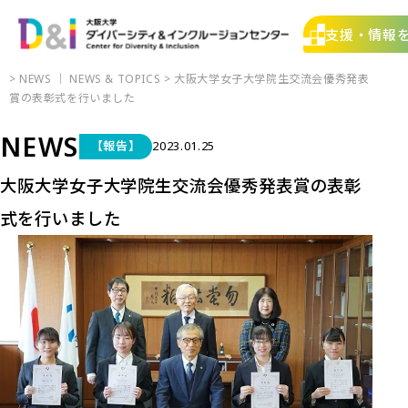
支援・情報
>
NEWS
｜
NEWS & TOPICS
> 大阪大学女子大学院生交流会優秀発表
賞の表彰式を行いました
NEWS
【報告】
2023.01.25
大阪大学女子大学院生交流会優秀発表賞の表彰
式を行いました