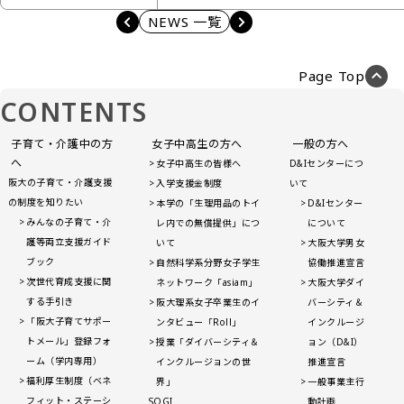
NEWS 一覧
Page Top
CONTENTS
子育て・介護中の方
女子中高生の方へ
一般の方へ
へ
女子中高生の皆様へ
D&Iセンターにつ
阪大の子育て・介護支援
入学支援金制度
いて
の制度を知りたい
本学の「生理用品のトイ
D&Iセンター
みんなの子育て・介
レ内での無償提供」につ
について
護等両立支援ガイド
いて
大阪大学男女
ブック
自然科学系分野女子学生
協働推進宣言
次世代育成支援に関
ネットワーク「asiam」
大阪大学ダイ
する手引き
阪大理系女子卒業生のイ
バーシティ＆
「阪大子育てサポー
ンタビュー「Roll」
インクルージ
トメール」登録フォ
授業「ダイバーシティ＆
ョン（D&I）
ーム（学内専用）
インクルージョンの世
推進宣言
福利厚生制度（ベネ
界」
一般事業主行
フィット・ステーシ
SOGI
動計画