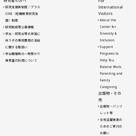
研究者の方へ
For
International
研究支援員制度／プラス
Visitors
ONE（短期教育研究支
About the
援）制度
Center for
研究助成等公募情報
Diversity &
学会・研究会等の参加に
Inclusion
伴う子の帯同費用の支給
Support
に関する取扱い
Programs to
学会開催時の一時預かり
Help You
保育室の利用について
Balance Work,
Parenting and
Family
Caregiving
出版物・その
他
出版物・パンフ
レット等
女性活躍推進の
ためのご寄付の
お願い